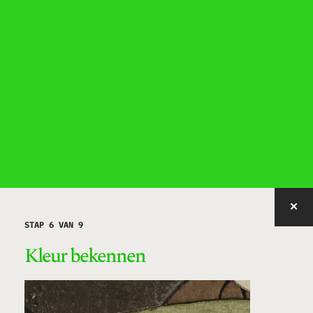
IMAGE WITH ID "QPHDF" NOT FOUND, PUBLISHED, OR EMBEDDABLE.
STAP 6 VAN 9
Kleur bekennen