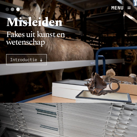
.
.
.
MENU
Misleiden
Fakes uit kunst en
wetenschap
Introductie