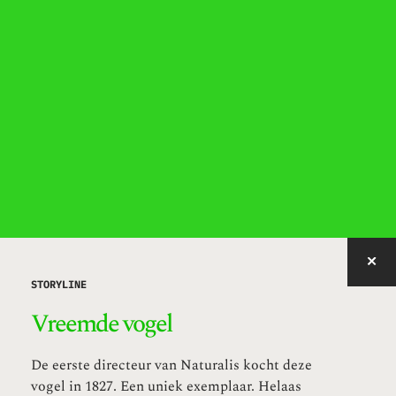
IMAGE WITH ID "RREZN" NOT FOUND, PUBLISHED, OR EMBEDDABLE.
STORYLINE
Vreemde vogel
De eerste directeur van Naturalis kocht deze
vogel in 1827. Een uniek exemplaar. Helaas