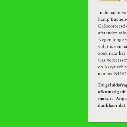
In de nacht va
kamp Buchenwa
Geëscorteerd 
afstanden afl
Negen jonge 
volgt is een h
zoek naar het
was verzetsstr
en Assyrisch 
aan het NINO
De geluidsfra
afkomstig ui
makers, Ange 
dankbaar dat 