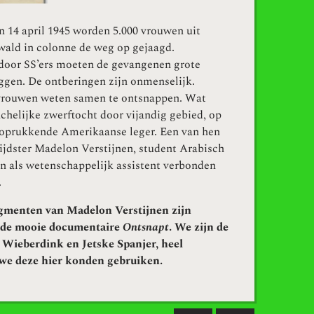
n 14 april 1945 worden 5.000 vrouwen uit
ld in colonne de weg op gejaagd.
door SS’ers moeten de gevangenen grote
eggen. De ontberingen zijn onmenselijk.
vrouwen weten samen te ontsnappen. Wat
achelijke zwerftocht door vijandig gebied, op
 oprukkende Amerikaanse leger. Een van hen
ijdster Madelon Verstijnen, student Arabisch
en als wetenschappelijk assistent verbonden
.
gmenten van Madelon Verstijnen zijn
t de mooie documentaire
Ontsnapt
. We zijn de
Wieberdink en Jetske Spanjer, heel
we deze hier konden gebruiken.