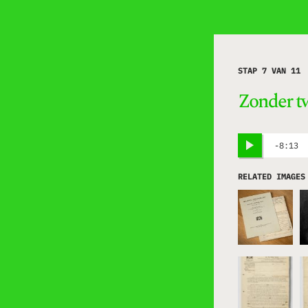
STAP 7 VAN 11
Zonder tw
8:13
RELATED IMAGES