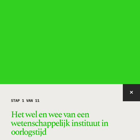
IMAGE WITH ID "YAVTW" NOT FOUND, PUBLISHED, OR EMBEDDABLE.
STAP 1 VAN 11
Het wel en wee van een
wetenschappelijk instituut in
oorlogstijd